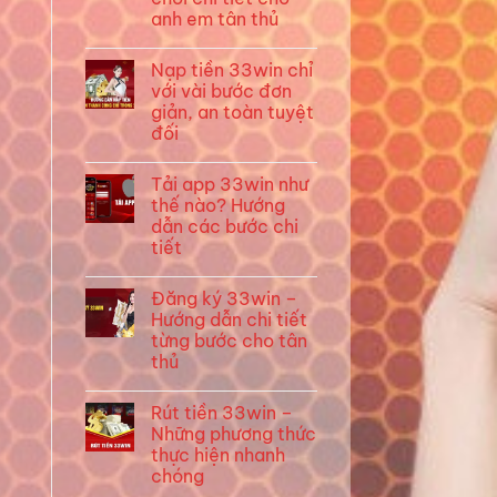
anh em tân thủ
Nạp tiền 33win chỉ
với vài bước đơn
giản, an toàn tuyệt
đối
Tải app 33win như
thế nào? Hướng
dẫn các bước chi
tiết
Đăng ký 33win –
Hướng dẫn chi tiết
từng bước cho tân
thủ
Rút tiền 33win –
Những phương thức
thực hiện nhanh
chóng