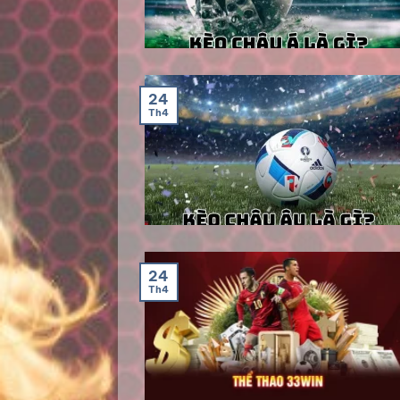
24
Th4
24
Th4