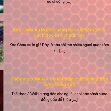
ưa chuộng [...]
Kèo Châu Âu là gì? Hướng dẫn chi tiết từ a-z
cách đọc kèo chuẩn xác
Kèo Châu Âu là gì? Đây là câu hỏi mà nhiều người quan tâm
khi [...]
Thể thao 33WIN – Cơ hội đắm chìm những trận
cược đẳng cấp
Thể thao 33WIN mang đến cho người chơi các sảnh cược
đẳng cấp để thỏa [...]