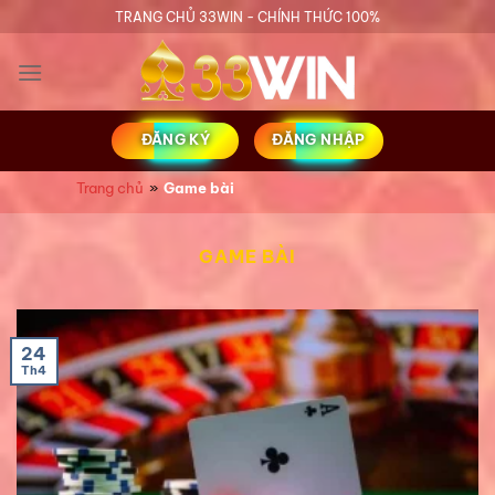
Bỏ
TRANG CHỦ 33WIN - CHÍNH THỨC 100%
qua
nội
dung
ĐĂNG KÝ
ĐĂNG NHẬP
Trang chủ
»
Game bài
GAME BÀI
24
Th4