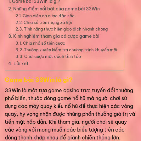
Game bài 33Win là gì?
Những điểm nổi bật của game bài 33Win
Giao diện cá cược đặc sắc
Chia sẻ trên mạng xã hội
Tính năng thực hiện giao dịch nhanh chóng
Kinh nghiệm tham gia cá cược game bài
Chia nhỏ số tiền cược
Thường xuyên kiểm tra chương trình khuyến mãi
Chơi cược một cách tỉnh táo
Lời kết
Game bài 33Win là gì?
33Win là một tựa game casino trực tuyến đổi thưởng
phổ biến, thuộc dòng game nổ hũ mà người chơi sử
dụng các máy quay kiểu nổ hũ để thực hiện các vòng
quay, hy vọng nhận được những phần thưởng giá trị và
tiền mặt hấp dẫn. Khi tham gia, người chơi sẽ quay
các vòng với mong muốn các biểu tượng trên các
dòng thanh khớp nhau để giành chiến thắng lớn.