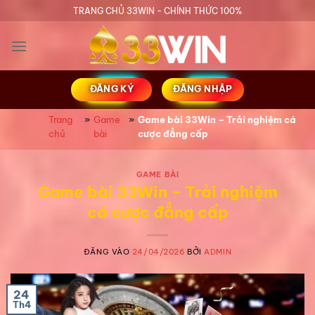
Bỏ
TRANG CHỦ 33WIN - CHÍNH THỨC 100%
qua
nội
dung
ĐĂNG KÝ
ĐĂNG NHẬP
Trang
»
Game
»
Game bài 33Win – Trải nghiệm cá
chủ
bài
cược đẳng cấp
GAME BÀI
Game bài 33Win – Trải nghiệm
cá cược đẳng cấp
ĐĂNG VÀO
24/04/2026
BỞI
ADMIN
24
Th4