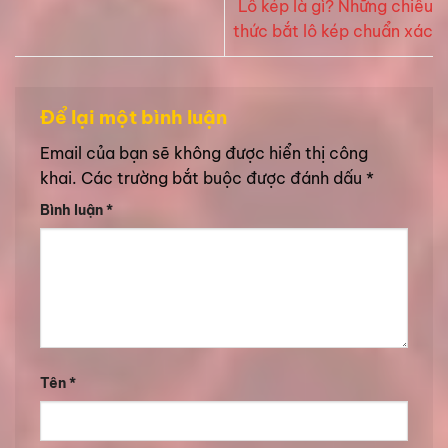
Lô kép là gì? Những chiêu
thức bắt lô kép chuẩn xác
Để lại một bình luận
Email của bạn sẽ không được hiển thị công
khai.
Các trường bắt buộc được đánh dấu
*
Bình luận
*
Tên
*