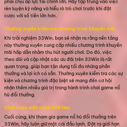
phải chịu áp lực tài chính lớn. Hãy tập trung vào việc
rèn luyện kỹ năng và hiểu rõ trò chơi trước khi đặt
cược với số tiền lớn hơn.
Thường xuyên kiểm tra chương trình khuyến mãi
Khi trải nghiệm 33Win, bạn sẽ nhận ra rằng nền tảng
này thường xuyên cung cấp nhiều chương trình khuyến
mãi hấp dẫn nhằm thu hút người chơi. Do đó, việc
theo dõi và cập nhật các ưu đãi trên 33Win là rất
quan trọng, giúp bạn tận dụng tối đa những phần
thưởng và lợi ích có sẵn. Thường xuyên kiểm tra các sự
kiện và chương trình đặc biệt sẽ mang đến cơ hội
nhận thêm nhiều giá trị trong hành trình chơi game nổ
hũ đổi thưởng.
Chơi cược một cách tỉnh táo
Cuối cùng, khi tham gia game nổ hũ đổi thưởng trên
33Win, hãy luôn giữ một cái đầu lạnh. Đặt ra giới hạn