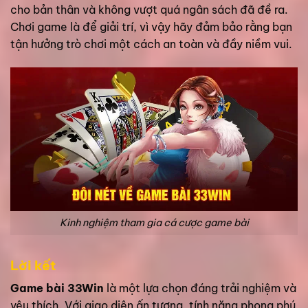
cho bản thân và không vượt quá ngân sách đã đề ra.
Chơi game là để giải trí, vì vậy hãy đảm bảo rằng bạn
tận hưởng trò chơi một cách an toàn và đầy niềm vui.
Kinh nghiệm tham gia cá cược game bài
Lời kết
Game bài 33Win
là một lựa chọn đáng trải nghiệm và
yêu thích. Với giao diện ấn tượng, tính năng phong phú